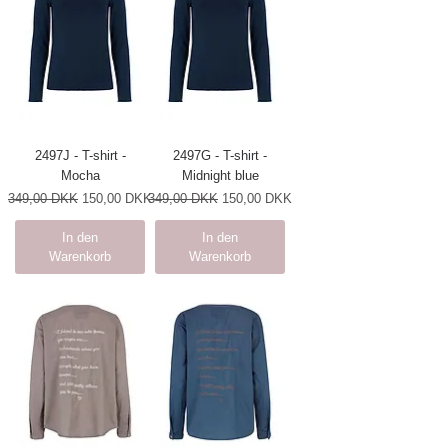
2497J - T-shirt -
2497G - T-shirt -
Mocha
Midnight blue
Standardpreis
Sale-Preis
Standardpreis
Sale-Preis
349,00 DKK
150,00 DKK
349,00 DKK
150,00 DKK
In den
In den
Warenkorb
Warenkorb