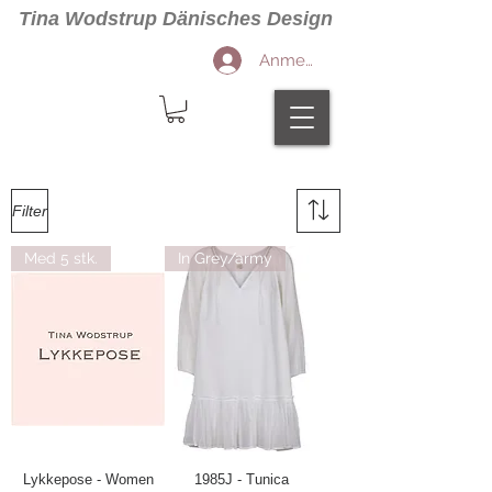
Tina Wodstrup Dänisches Design
Anmelden
Filter
Med 5 stk.
In Grey/army
Lykkepose - Women
1985J - Tunica