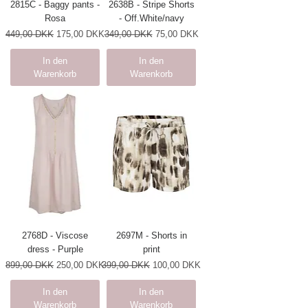
2815C - Baggy pants -
2638B - Stripe Shorts
Rosa
- Off.White/navy
Standardpreis
Sale-Preis
Standardpreis
Sale-Preis
449,00 DKK
175,00 DKK
349,00 DKK
75,00 DKK
In den
In den
Warenkorb
Warenkorb
2768D - Viscose
2697M - Shorts in
dress - Purple
print
Standardpreis
Sale-Preis
Standardpreis
Sale-Preis
899,00 DKK
250,00 DKK
399,00 DKK
100,00 DKK
In den
In den
Warenkorb
Warenkorb