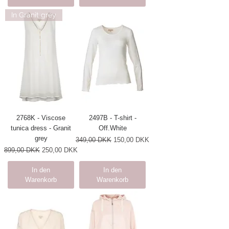
In Granit grey
2768K - Viscose
2497B - T-shirt -
tunica dress - Granit
Off.White
grey
Standardpreis
Sale-Preis
349,00 DKK
150,00 DKK
Standardpreis
Sale-Preis
899,00 DKK
250,00 DKK
In den
In den
Warenkorb
Warenkorb