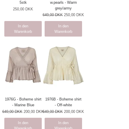
5stk
w.pearls - Warm
grey/army
Preis
250,00 DKK
Standardpreis
Sale-Preis
649,00 DKK
250,00 DKK
In den
In den
Warenkorb
Warenkorb
1976G - Boheme shirt
1976B - Boheme shirt
- Marine Blue
- Off-white
Standardpreis
Sale-Preis
Standardpreis
Sale-Preis
649,00 DKK
200,00 DKK
649,00 DKK
200,00 DKK
In den
In den
Warenkorb
Warenkorb