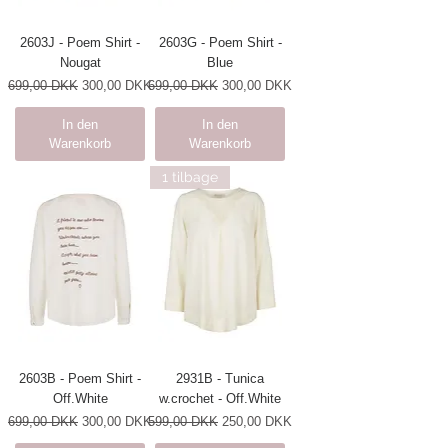
2603J - Poem Shirt -
2603G - Poem Shirt -
Nougat
Blue
Standardpreis
Sale-Preis
Standardpreis
Sale-Preis
699,00 DKK
300,00 DKK
699,00 DKK
300,00 DKK
In den
In den
Warenkorb
Warenkorb
1 tilbage
2603B - Poem Shirt -
2931B - Tunica
Off.White
w.crochet - Off.White
Standardpreis
Sale-Preis
Standardpreis
Sale-Preis
699,00 DKK
300,00 DKK
599,00 DKK
250,00 DKK