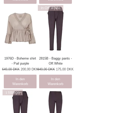
In Off.White
1976D - Boheme shirt
2815B - Baggy pants -
- Pail purple
Off.White
Standardpreis
Sale-Preis
Standardpreis
Sale-Preis
649,00 DKK
200,00 DKK
449,00 DKK
175,00 DKK
In den
In den
Warenkorb
Warenkorb
1 tilbage