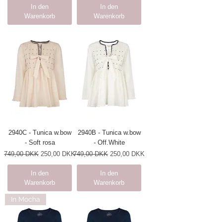
In den
In den
Warenkorb
Warenkorb
2940C - Tunica w.bow
2940B - Tunica w.bow
- Soft rosa
- Off.White
Standardpreis
Sale-Preis
Standardpreis
Sale-Preis
749,00 DKK
250,00 DKK
749,00 DKK
250,00 DKK
In den
In den
Warenkorb
Warenkorb
In Mocha