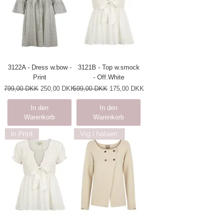
3122A - Dress w.bow -
3121B - Top w.smock
Print
- Off.White
Standardpreis
Sale-Preis
Standardpreis
Sale-Preis
799,00 DKK
250,00 DKK
599,00 DKK
175,00 DKK
In den
In den
Warenkorb
Warenkorb
In Print
Vig i halsen.