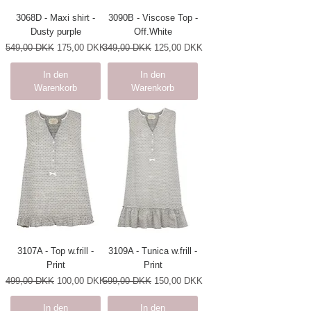
3068D - Maxi shirt -
3090B - Viscose Top -
Dusty purple
Off.White
Standardpreis
Sale-Preis
Standardpreis
Sale-Preis
549,00 DKK
175,00 DKK
349,00 DKK
125,00 DKK
In den
In den
Warenkorb
Warenkorb
3107A - Top w.frill -
3109A - Tunica w.frill -
Print
Print
Standardpreis
Sale-Preis
Standardpreis
Sale-Preis
499,00 DKK
100,00 DKK
599,00 DKK
150,00 DKK
In den
In den