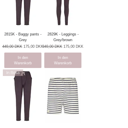
2815K - Baggy pants -
2829K - Leggings -
Grey
Grey/brown
Standardpreis
Sale-Preis
Standardpreis
Sale-Preis
449,00 DKK
175,00 DKK
349,00 DKK
175,00 DKK
In den
In den
Warenkorb
Warenkorb
In Rosa