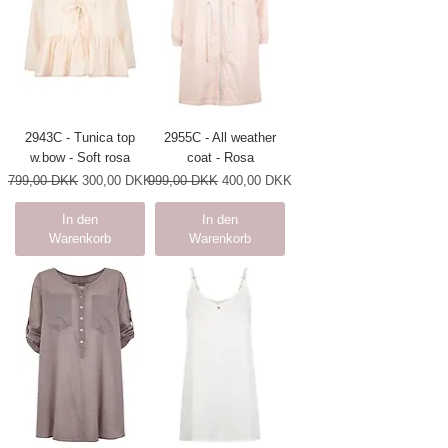
2943C - Tunica top
2955C - All weather
w.bow - Soft rosa
coat - Rosa
Standardpreis
Sale-Preis
Standardpreis
Sale-Preis
799,00 DKK
300,00 DKK
999,00 DKK
400,00 DKK
In den
In den
Warenkorb
Warenkorb