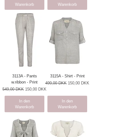
Warenkorb
Warenkorb
3113A - Pants
3115A - Shirt - Print
w.ribbon - Print
Standardpreis
Sale-Preis
499,00 DKK
150,00 DKK
Standardpreis
Sale-Preis
549,00 DKK
150,00 DKK
In den
In den
Warenkorb
Warenkorb