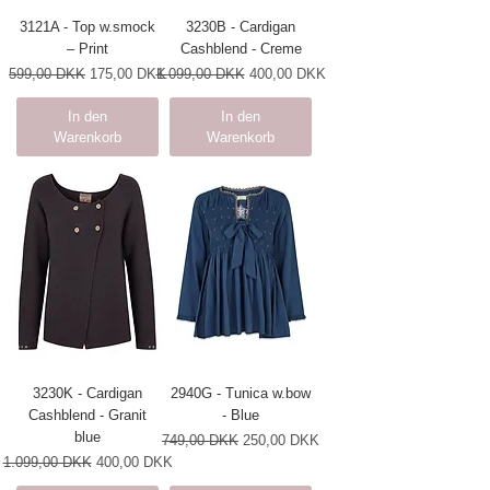
3121A - Top w.smock
3230B - Cardigan
– Print
Cashblend - Creme
Standardpreis
Sale-Preis
Standardpreis
Sale-Preis
599,00 DKK
175,00 DKK
1.099,00 DKK
400,00 DKK
In den
In den
Warenkorb
Warenkorb
3230K - Cardigan
2940G - Tunica w.bow
Cashblend - Granit
- Blue
blue
Standardpreis
Sale-Preis
749,00 DKK
250,00 DKK
Standardpreis
Sale-Preis
1.099,00 DKK
400,00 DKK