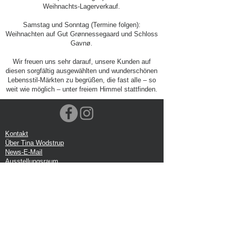
Weihnachts-Lagerverkauf.
Samstag und Sonntag (Termine folgen):
Weihnachten auf Gut Grønnessegaard und Schloss
Gavnø.
Wir freuen uns sehr darauf, unsere Kunden auf
diesen sorgfältig ausgewählten und wunderschönen
Lebensstil-Märkten zu begrüßen, die fast alle – so
weit wie möglich – unter freiem Himmel stattfinden.
Kontakt
Über Tina Wodstrup
News-E-Mail
Ausstellungsraum
Veranstaltungen
VOEC-Norwegen
Sendung
Rücksendung
Datenschutz-Bestimmungen
Google-Rezension
Handelsbedingungen