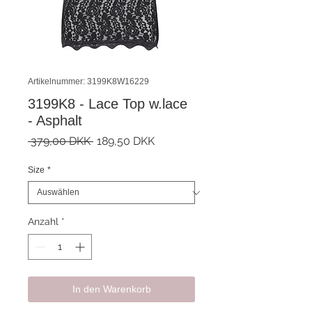
Artikelnummer: 3199K8W16229
3199K8 - Lace Top w.lace
- Asphalt
Standardpreis
Sale-
 379,00 DKK 
189,50 DKK
Preis
Size
*
Anzahl
*
In den Warenkorb