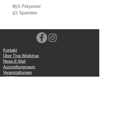
85% Polyester
5% Spandex
Kontakt
Über Tina Wodstrup
News-E-Mail
Ausstellungsraum
Veranstaltungen
VOEC-Norwegen
Sendung
Rücksendung
Datenschutz-Bestimmungen
Google-Rezension
Handelsbedingungen
Büro:
Tina Wodstrup Dänisches Design
Ellevænget 5
DK-2800 kg. Lyngby