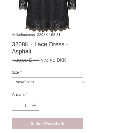
Artikelnummer: 3208K-162-31
3208K - Lace Dress -
Asphalt
Standardpreis
Sale-
 749,00 DKK 
374,50 DKK
Preis
Size
*
Anzahl
*
In den Warenkorb