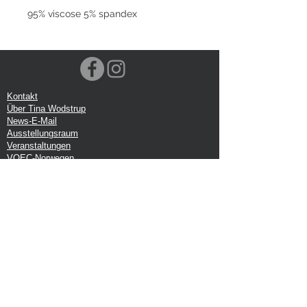
95% viscose 5% spandex
Kontakt
Über Tina Wodstrup
News-E-Mail
Ausstellungsraum
Veranstaltungen
VOEC-Norwegen
Sendung
Rücksendung
Datenschutz-Bestimmungen
Google-Rezension
Handelsbedingungen
Büro:
Tina Wodstrup Dänisches Design
Ellevænget 5
DK-2800 kg. Lyngby
CVR: DK-27409520