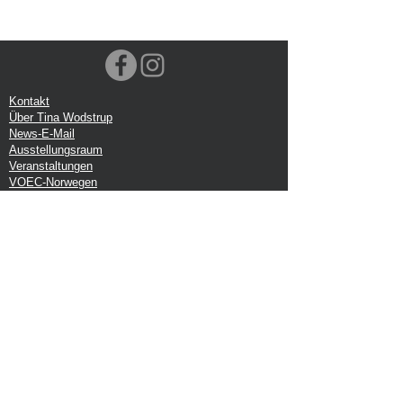
Kontakt
Über Tina Wodstrup
News-E-Mail
Ausstellungsraum
Veranstaltungen
VOEC-Norwegen
Sendung
Rücksendung
Datenschutz-Bestimmungen
Google-Rezension
Handelsbedingungen
Büro:
Tina Wodstrup Dänisches Design
Ellevænget 5
DK-2800 kg. Lyngby
CVR: DK-27409520