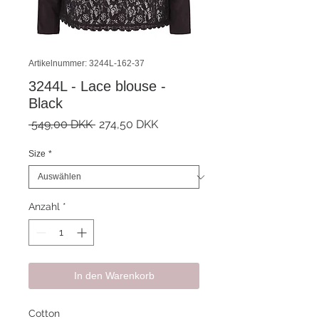
Artikelnummer: 3244L-162-37
3244L - Lace blouse -
Black
Standardpreis
Sale-
 549,00 DKK 
274,50 DKK
Preis
Size
*
Anzahl
*
In den Warenkorb
Cotton