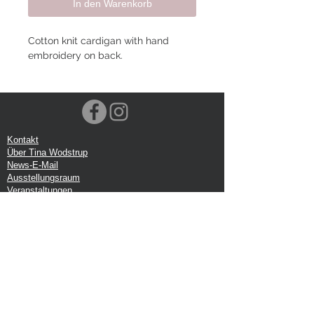
In den Warenkorb
Cotton knit cardigan with hand
embroidery on back.
Kontakt
Über Tina Wodstrup
News-E-Mail
Ausstellungsraum
Veranstaltungen
VOEC-Norwegen
Sendung
Rücksendung
Datenschutz-Bestimmungen
Google-Rezension
Handelsbedingungen
Büro: