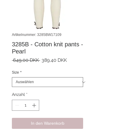
Artikelnummer: 3285BW17109
3285B - Cotton knit pants -
Pearl
Standardpreis
Sale-
 649,00 DKK 
389,40 DKK
Preis
Size
*
Anzahl
*
In den Warenkorb