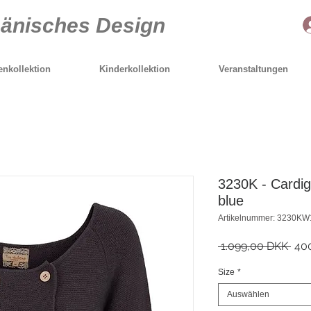
Dänisches Design
nkollektion
Kinderkollektion
Veranstaltungen
3230K - Cardig
blue
Artikelnummer: 3230K
Sta
 1.099,00 DKK 
40
Size
*
Auswählen