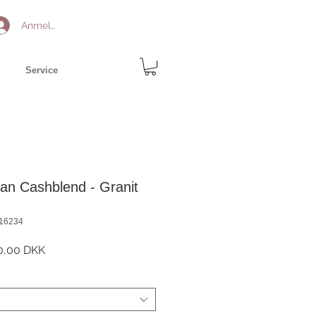
Anmelden
Service
an Cashblend - Granit
W16234
ndardpreis
Sale-
0,00 DKK
Preis