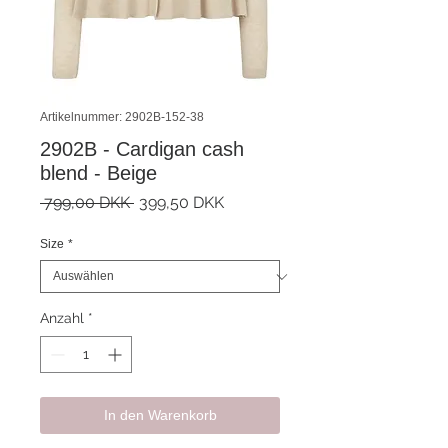
Artikelnummer: 2902B-152-38
2902B - Cardigan cash
blend - Beige
Standardpreis
Sale-
 799,00 DKK 
399,50 DKK
Preis
Size
*
Anzahl
*
In den Warenkorb