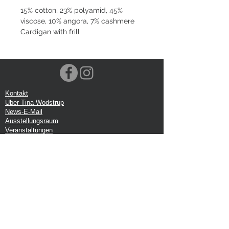
15% cotton, 23% polyamid, 45%
viscose, 10% angora, 7% cashmere
Cardigan with frill
Kontakt
Über Tina Wodstrup
News-E-Mail
Ausstellungsraum
Veranstaltungen
VOEC-Norwegen
Sendung
Rücksendung
Datenschutz-Bestimmungen
Google-Rezension
Handelsbedingungen
Büro:
Tina Wodstrup Dänisches Design