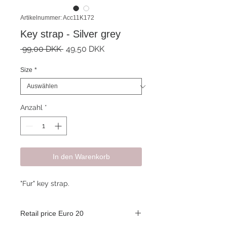
Artikelnummer: Acc11K172
Key strap - Silver grey
Standardpreis
Sale-
 99,00 DKK 
49,50 DKK
Preis
Size
*
Anzahl
*
In den Warenkorb
"Fur" key strap.
Retail price Euro 20