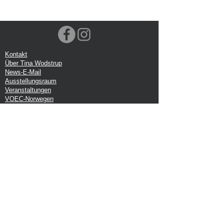
Kontakt
Über Tina Wodstrup
News-E-Mail
Ausstellungsraum
Veranstaltungen
VOEC-Norwegen
Sendung
Rücksendung
Datenschutz-Bestimmungen
Google-Rezension
Handelsbedingungen
Büro:
Tina Wodstrup Dänisches Design
Ellevænget 5
DK-2800 kg. Lyngby
CVR: DK-27409520