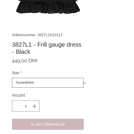
Artikelnummer: 3827L1K20113
3827L1 - Frill gauge dress
- Black
Preis
449,00 DKK
Size
*
Anzahl
*
In den Warenkorb