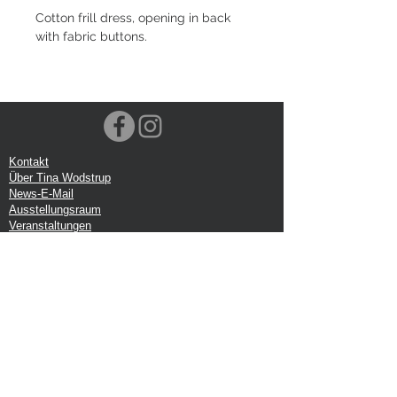
Cotton frill dress, opening in back
with fabric buttons.
Kontakt
Über Tina Wodstrup
News-E-Mail
Ausstellungsraum
Veranstaltungen
VOEC-Norwegen
Sendung
Rücksendung
Datenschutz-Bestimmungen
Google-Rezension
Handelsbedingungen
Büro:
Tina Wodstrup Dänisches Design