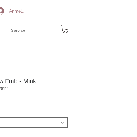
Anmelden
Service
 w.Emb - Mink
20111