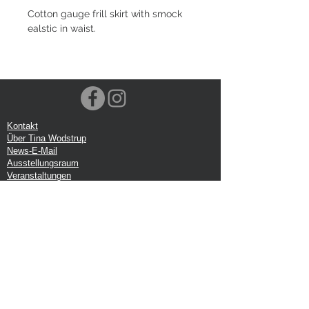
Cotton gauge frill skirt with smock
ealstic in waist.
Kontakt
Über Tina Wodstrup
News-E-Mail
Ausstellungsraum
Veranstaltungen
VOEC-Norwegen
Sendung
Rücksendung
Datenschutz-Bestimmungen
Google-Rezension
Handelsbedingungen
Büro:
Tina Wodstrup Dänisches Design