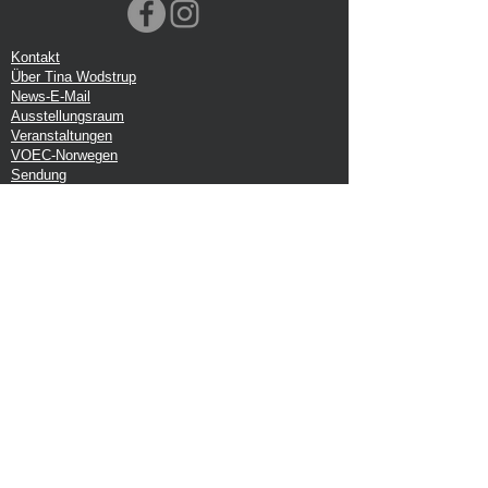
Kontakt
Über Tina Wodstrup
News-E-Mail
Ausstellungsraum
Veranstaltungen
VOEC-Norwegen
Sendung
Rücksendung
Datenschutz-Bestimmungen
Google-Rezension
Handelsbedingungen
Büro:
Tina Wodstrup Dänisches Design
Ellevænget 5
DK-2800 kg. Lyngby
CVR: DK-27409520
Melden Sie sich für unseren Newsletter
an
Werden Sie Teil des Tina Wodstrup-Universums und