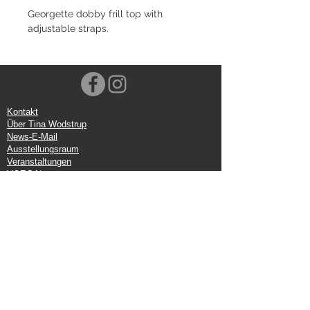
Georgette dobby frill top with
adjustable straps.
Kontakt
Über Tina Wodstrup
News-E-Mail
Ausstellungsraum
Veranstaltungen
VOEC-Norwegen
Sendung
Rücksendung
Datenschutz-Bestimmungen
Google-Rezension
Handelsbedingungen
Büro:
Tina Wodstrup Dänisches Design
Ellevænget 5
DK-2800 kg. Lyngby