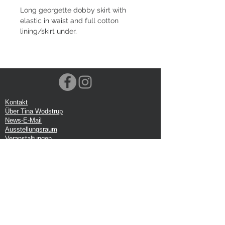
Long georgette dobby skirt with
elastic in waist and full cotton
lining/skirt under.
Kontakt
Über Tina Wodstrup
News-E-Mail
Ausstellungsraum
Veranstaltungen
VOEC-Norwegen
Sendung
Rücksendung
Datenschutz-Bestimmungen
Google-Rezension
Handelsbedingungen
Büro: