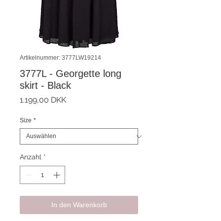
Artikelnummer: 3777LW19214
3777L - Georgette long
skirt - Black
Preis
1.199,00 DKK
Size
*
Anzahl
*
In den Warenkorb