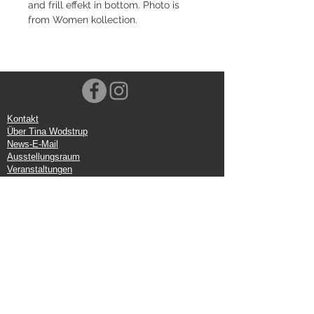
and frill effekt in bottom. Photo is
from Women kollection.
Kontakt
Über Tina Wodstrup
News-E-Mail
Ausstellungsraum
Veranstaltungen
VOEC-Norwegen
Sendung
Rücksendung
Datenschutz-Bestimmungen
Google-Rezension
Handelsbedingungen
Büro:
Tina Wodstrup Dänisches Design
Ellevænget 5