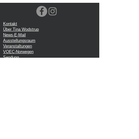
Kontakt
Über Tina Wodstrup
News-E-Mail
Ausstellungsraum
Veranstaltungen
VOEC-Norwegen
Sendung
Rücksendung
Datenschutz-Bestimmungen
Google-Rezension
Handelsbedingungen
Büro:
Tina Wodstrup Dänisches Design
Ellevænget 5
DK-2800 kg. Lyngby
CVR: DK-27409520
Melden Sie sich für unseren Newsletter
an