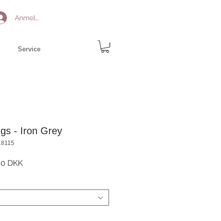
Anmelden
Service
gs - Iron Grey
18115
ardpreis
Sale-
50 DKK
Preis