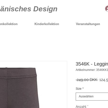
Dänisches Design
nkollektion
Kinderkollektion
Veranstaltungen
3546K - Leggin
Artikelnummer: 3546KK
Stand
 249,00 DKK 
124,
Size
*
Auswählen
Anzahl
*