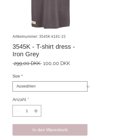
Artikelnummer: 3545K-k181-15
3545K - T-shirt dress -
Iron Grey
Standardpreis
Sale-
 299,00 DKK 
100,00 DKK
Preis
Size
*
Anzahl
*
In den Warenkorb