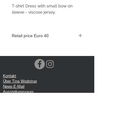
T-shirt Dress with small bow on
sleeve - viscose jersey.
Retail price Euro 40
Kontakt
Über Tina Wodstrup
News-E-Mail
Ausstellungsraum
Veranstaltungen
VOEC-Norwegen
Sendung
Rücksendung
Datenschutz-Bestimmungen
Google-Rezension
Handelsbedingungen