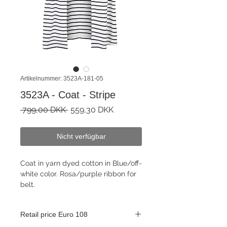
Artikelnummer: 3523A-181-05
3523A - Coat - Stripe
Standardpreis
Sale-
 799,00 DKK 
559,30 DKK
Preis
Nicht verfügbar
Coat in yarn dyed cotton in Blue/off-
white color. Rosa/purple ribbon for
belt.
Retail price Euro 108