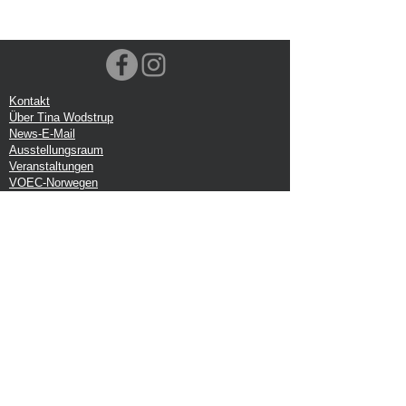
Kontakt
Über Tina Wodstrup
News-E-Mail
Ausstellungsraum
Veranstaltungen
VOEC-Norwegen
Sendung
Rücksendung
Datenschutz-Bestimmungen
Google-Rezension
Handelsbedingungen
Büro:
Tina Wodstrup Dänisches Design
Ellevænget 5
DK-2800 kg. Lyngby
CVR: DK-27409520