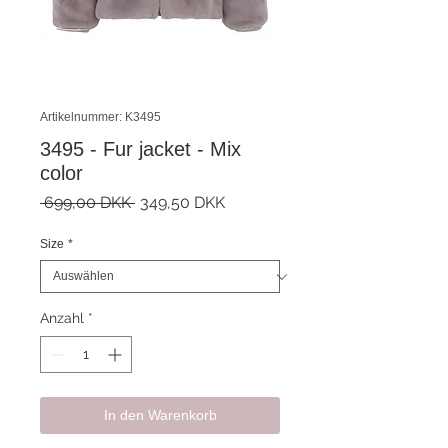
Artikelnummer: K3495
3495 - Fur jacket - Mix
color
Standardpreis
Sale-
 699,00 DKK 
349,50 DKK
Preis
Size
*
Anzahl
*
In den Warenkorb