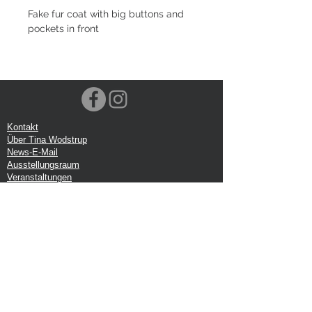
Fake fur coat with big buttons and
pockets in front
Kontakt
Über Tina Wodstrup
News-E-Mail
Ausstellungsraum
Veranstaltungen
VOEC-Norwegen
Sendung
Rücksendung
Datenschutz-Bestimmungen
Google-Rezension
Handelsbedingungen
Büro:
Tina Wodstrup Dänisches Design