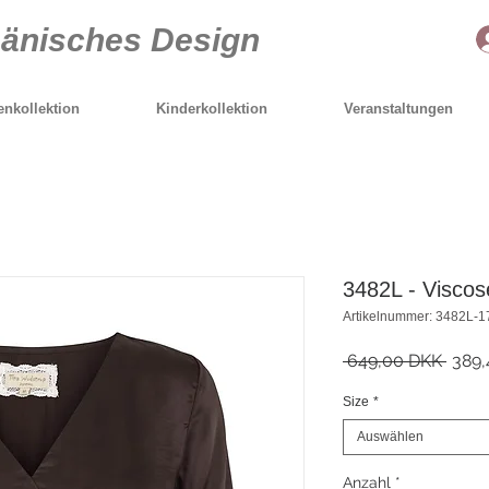
Dänisches Design
nkollektion
Kinderkollektion
Veranstaltungen
3482L - Viscose
Artikelnummer: 3482L-1
Stand
 649,00 DKK 
389,
Size
*
Auswählen
Anzahl
*