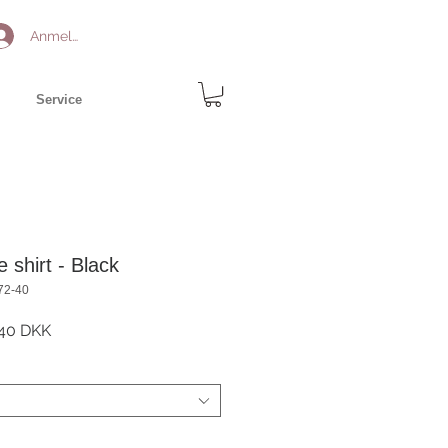
Anmelden
Service
 shirt - Black
72-40
ardpreis
Sale-
40 DKK
Preis