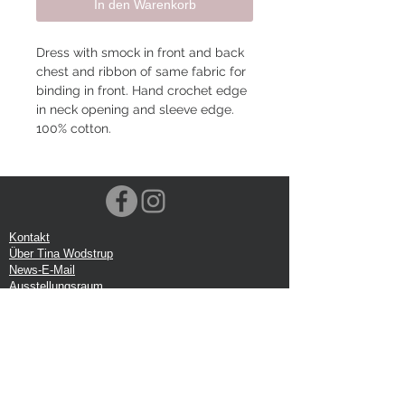
In den Warenkorb
Dress with smock in front and back
chest and ribbon of same fabric for
binding in front. Hand crochet edge
in neck opening and sleeve edge.
100% cotton.
Kontakt
Über Tina Wodstrup
News-E-Mail
Ausstellungsraum
Veranstaltungen
VOEC-Norwegen
Sendung
Rücksendung
Datenschutz-Bestimmungen
Google-Rezension
Handelsbedingungen