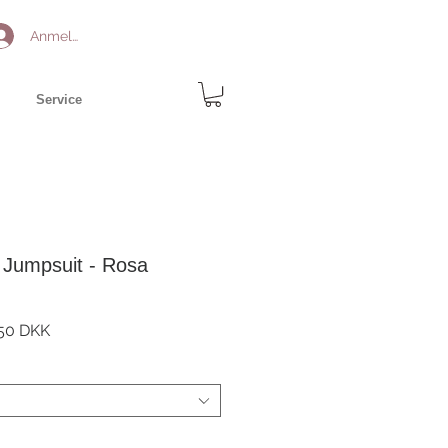
Anmelden
Service
 Jumpsuit - Rosa
ardpreis
Sale-
50 DKK
Preis