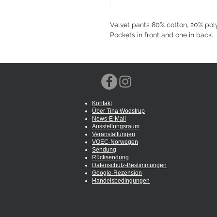
Velvet pants 80% cotton, 20% poly
Pockets in front and one in back.
Kontakt
Über Tina Wodstrup
News-E-Mail
Ausstellungsraum
Veranstaltungen
VOEC-Norwegen
Sendung
Rücksendung
Datenschutz-Bestimmungen
Google-Rezension
Handelsbedingungen