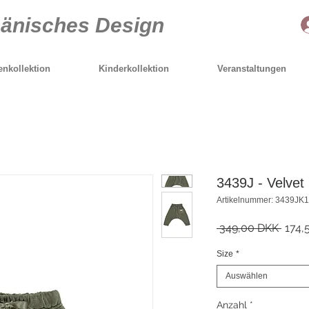
Dänisches Design
nkollektion
Kinderkollektion
Veranstaltungen
3439J - Velvet 
Artikelnummer: 3439JK
Stand
 349,00 DKK 
174,
Size
*
Auswählen
Anzahl
*