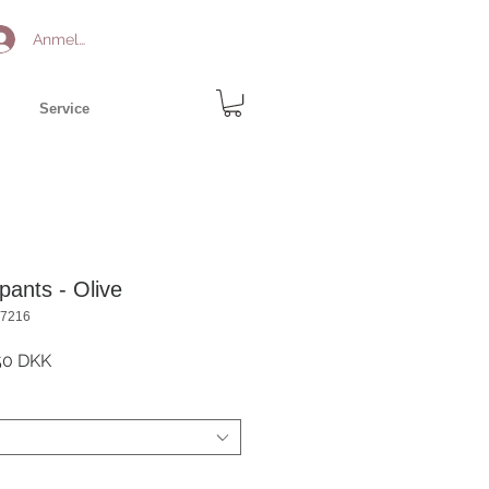
Anmelden
Service
pants - Olive
17216
ardpreis
Sale-
50 DKK
Preis