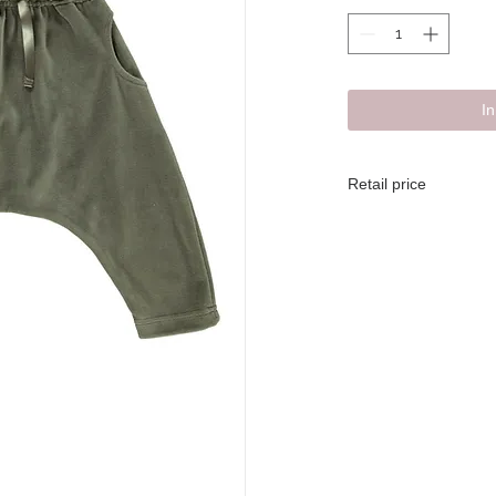
I
Retail price
Retail price Euro 47
Udsalgspris DKK 349