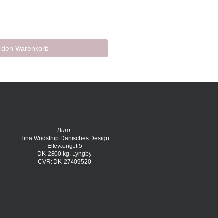
n den Warenkorb
Büro:
Tina Wodstrup Dänisches Design
Ellevænget 5
DK-2800 kg. Lyngby
CVR: DK-27409520