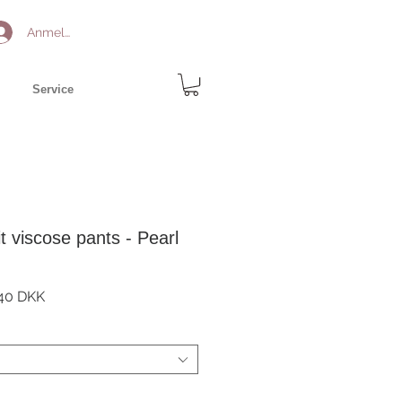
Anmelden
Service
t viscose pants - Pearl
ardpreis
Sale-
40 DKK
Preis