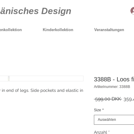
Dänisches Design
nkollektion
Kinderkollektion
Veranstaltungen
3388B - Loos fi
Artikelnummer: 3388B
n end of legs. Side pockets and elastic in
Stand
 599,00 DKK 
359,
Size
*
Auswählen
Anzahl
*