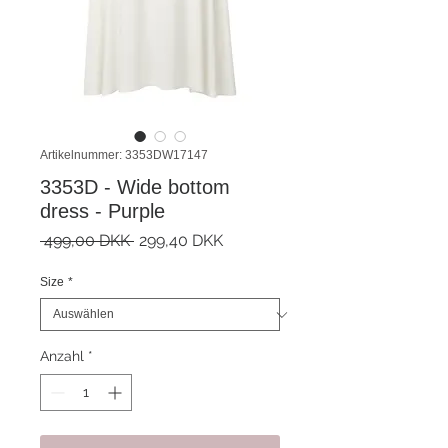
Artikelnummer: 3353DW17147
3353D - Wide bottom
dress - Purple
Standardpreis
Sale-
 499,00 DKK 
299,40 DKK
Preis
Size
*
Anzahl
*