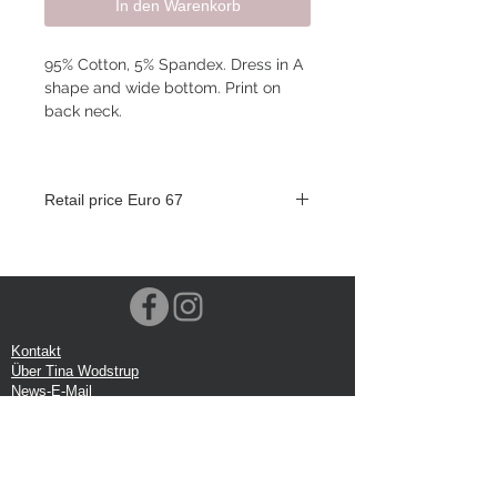
In den Warenkorb
95% Cotton, 5% Spandex. Dress in A
shape and wide bottom. Print on
back neck.
Retail price Euro 67
Kontakt
Über Tina Wodstrup
News-E-Mail
Ausstellungsraum
Veranstaltungen
VOEC-Norwegen
Sendung
Rücksendung