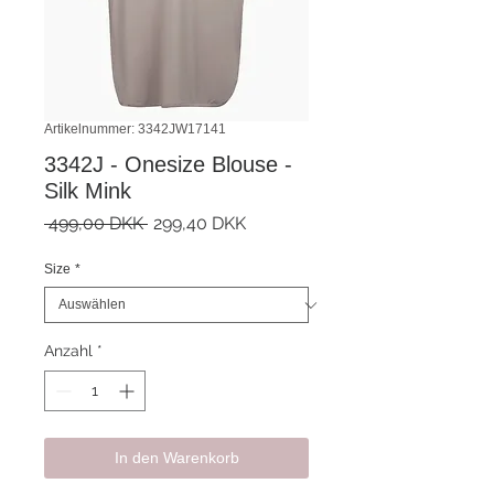
Artikelnummer: 3342JW17141
3342J - Onesize Blouse -
Silk Mink
Standardpreis
Sale-
 499,00 DKK 
299,40 DKK
Preis
Size
*
Anzahl
*
In den Warenkorb