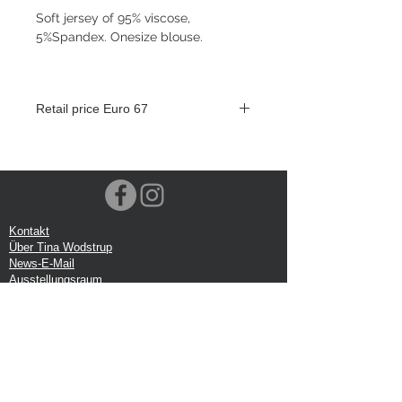
Soft jersey of 95% viscose,
5%Spandex. Onesize blouse.
Retail price Euro 67
Kontakt
Über Tina Wodstrup
News-E-Mail
Ausstellungsraum
Veranstaltungen
VOEC-Norwegen
Sendung
Rücksendung
Datenschutz-Bestimmungen
Google-Rezension
Handelsbedingungen