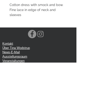
Cotton dress with smock and bow.
Fine lace in edge of neck and
sleeves
Kontakt
Über Tina Wodstrup
News-E-Mail
Ausstellungsraum
Veranstaltungen
VOEC-Norwegen
Sendung
Rücksendung
Datenschutz-Bestimmungen
Google-Rezension
Handelsbedingungen
Büro:
Tina Wodstrup Dänisches Design