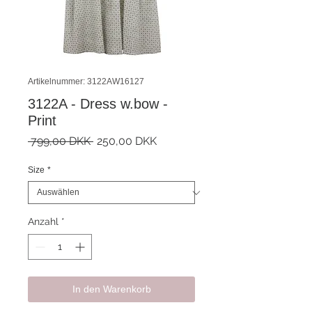
Artikelnummer: 3122AW16127
3122A - Dress w.bow -
Print
Standardpreis
Sale-
 799,00 DKK 
250,00 DKK
Preis
Size
*
Anzahl
*
In den Warenkorb