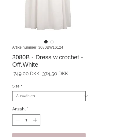
Artikelnummer: 3080BW16124
3080B - Dress w.crochet -
Off.White
Standardpreis
Sale-
 749,00 DKK 
374,50 DKK
Preis
Size
*
Anzahl
*