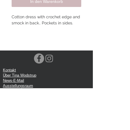
In den Warenkorb
Cotton dress with crochet edge and
smock in back.. Pockets in sides.
Kontakt
Über Tina Wodstrup
News-E-Mail
Ausstellungsraum
Veranstaltungen
VOEC-Norwegen
Sendung
Rücksendung
Datenschutz-Bestimmungen
Google-Rezension
Handelsbedingungen