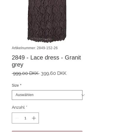
Artikelnummer: 2849-152-26
2849 - Lace dress - Granit
grey
Standardpreis
Sale-
 999,00 DKK 
399,60 DKK
Preis
Size
*
Anzahl
*