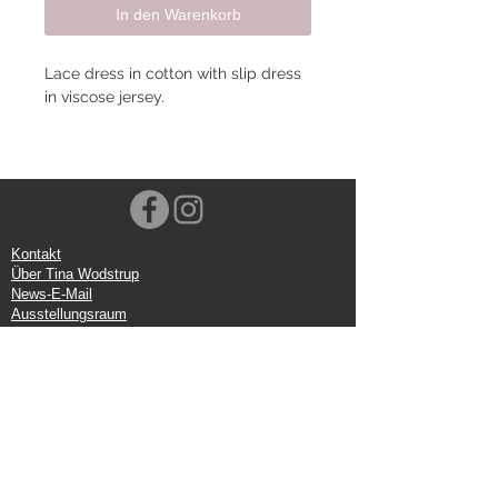
In den Warenkorb
Lace dress in cotton with slip dress
in viscose jersey.
Kontakt
Über Tina Wodstrup
News-E-Mail
Ausstellungsraum
Veranstaltungen
VOEC-Norwegen
Sendung
Rücksendung
Datenschutz-Bestimmungen
Google-Rezension
Handelsbedingungen