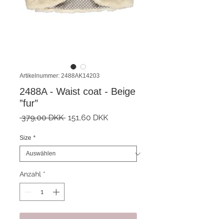
Artikelnummer: 2488AK14203
2488A - Waist coat - Beige
”fur”
Standardpreis
Sale-
 379,00 DKK 
151,60 DKK
Preis
Size
*
Anzahl
*