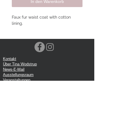
In den Warenkorb
Faux fur waist coat with cotton
lining.
Kontakt
Über Tina Wodstrup
News-E-Mail
Ausstellungsraum
Veranstaltungen
VOEC-Norwegen
Sendung
Rücksendung
Datenschutz-Bestimmungen
Google-Rezension
Handelsbedingungen
Büro: