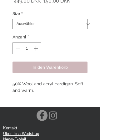
Standardpreis
Sale-
 449,00 DKK 
150,00 DKK
Preis
Size
*
Anzahl
*
In den Warenkorb
50% Wool and acryl cardigan. Soft
and warm.
Kontakt
Über Tina Wodstrup
News-E-Mail