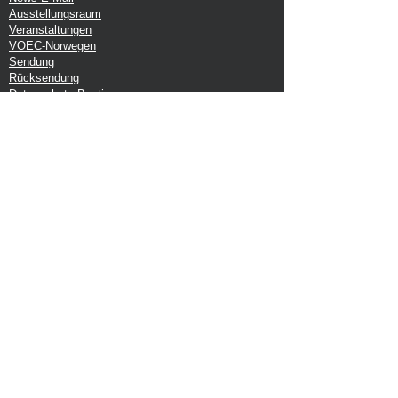
Ausstellungsraum
Veranstaltungen
VOEC-Norwegen
Sendung
Rücksendung
Datenschutz-Bestimmungen
Google-Rezension
Handelsbedingungen
Büro:
Tina Wodstrup Dänisches Design
Ellevænget 5
DK-2800 kg. Lyngby
CVR: DK-27409520
Melden Sie sich für unseren Newsletter
an
Werden Sie Teil des Tina Wodstrup-Universums und
melden Sie sich für unseren Newsletter an
Abonniere jetzt